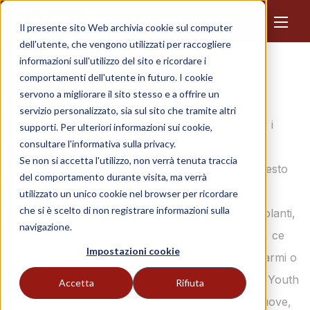
Il presente sito Web archivia cookie sul computer
dell'utente, che vengono utilizzati per raccogliere
informazioni sull'utilizzo del sito e ricordare i
Horse Event Youth
comportamenti dell'utente in futuro. I cookie
servono a migliorare il sito stesso e a offrire un
servizio personalizzato, sia sul sito che tramite altri
Horse Event Youth è l'evento più importante per i
supporti. Per ulteriori informazioni sui cookie,
consultare l'informativa sulla privacy.
giovani amanti dei cavalli che si svolge ogni anno
Se non si accetta l'utilizzo, non verrà tenuta traccia
all'Expo Greater Amsterdam, nei Paesi Bassi. Questo
del comportamento durante visita, ma verrà
evento interattivo si concentra sul divertimento,
utilizzato un unico cookie nel browser per ricordare
che si è scelto di non registrare informazioni sulla
l'apprendimento e la scoperta. Con cliniche stimolanti,
navigazione.
workshop divertenti e dimostrazioni emozionanti, ce
Impostazioni cookie
n'è per tutti i gusti. Che siate cavalieri alle prime armi o
che lavoriate con i cavalli da anni, l'Horse Event Youth
Accetta
Rifiuta
offre un'opportunità unica per imparare cose nuove,