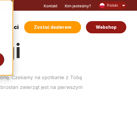
Polski
Kontakt
Kim jesteśmy?
alności
Zostać dealerem
Webshop
rgi
tronę. Czekamy na spotkanie z Tobą
brostan zwierząt jest na pierwszym