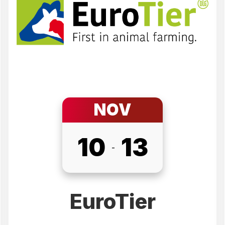
NOV
10
13
-
EuroTier