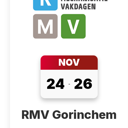
NOV
24
26
-
RMV Gorinchem