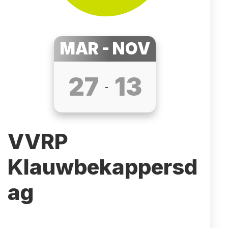
MAR - NOV
27
13
-
VVRP
Klauwbekappersd
ag