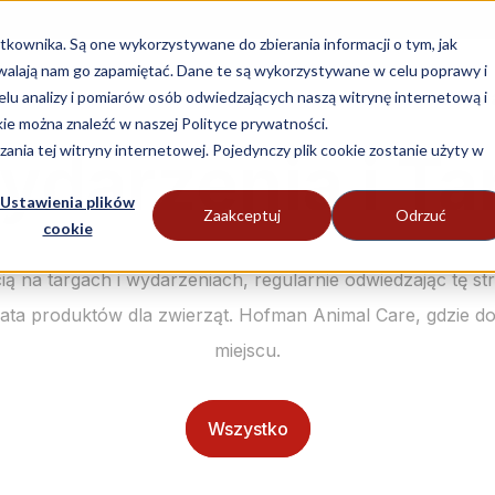
tkownika. Są one wykorzystywane do zbierania informacji o tym, jak
zwalają nam go zapamiętać. Dane te są wykorzystywane w celu poprawy i
Aktu
lu analizy i pomiarów osób odwiedzających naszą witrynę internetową i
ie można znaleźć w naszej Polityce prywatności.
ania tej witryny internetowej. Pojedynczy plik cookie zostanie użyty w
darzenia i Ta
Ustawienia plików
Zaakceptuj
Odrzuć
cookie
ą na targach i wydarzeniach, regularnie odwiedzając tę s
iata produktów dla zwierząt. Hofman Animal Care, gdzie do
miejscu.
Wszystko