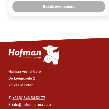
Bekijk evenement
Hofman Animal Care
De Leemkoele 2
7468 DM Enter
T:
+31 (0)548 54 52 77
E:
info@hofmananimalcare.nl