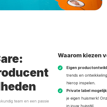
are:
Waarom kiezen v
Eigen productontwikk
roducent
trends en ontwikkelin
dheden
hierop inspelen.
Private label mogeli
je eigen huismerk! On
skundig team en een passie
in jouw huisstijl.