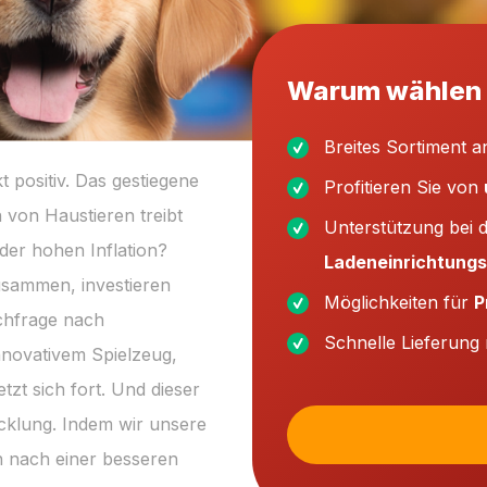
Warum wählen 
Breites Sortiment 
t positiv. Das gestiegene
Profitieren Sie von
von Haustieren treibt
Unterstützung bei 
der hohen Inflation?
Ladeneinrichtung
usammen, investieren
Möglichkeiten für
P
achfrage nach
Schnelle Lieferung
nnovativem Spielzeug,
zt sich fort. Und dieser
icklung. Indem wir unsere
n nach einer besseren