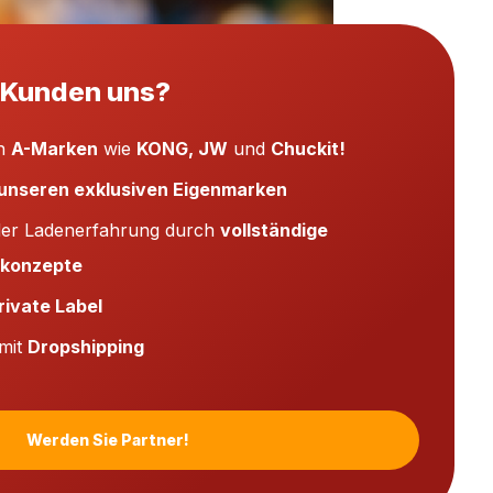
Kunden uns?
an
A-Marken
wie
KONG, JW
und
Chuckit!
unseren exklusiven Eigenmarken
der Ladenerfahrung durch
vollständige
skonzepte
rivate Label
 mit
Dropshipping
Werden Sie Partner!