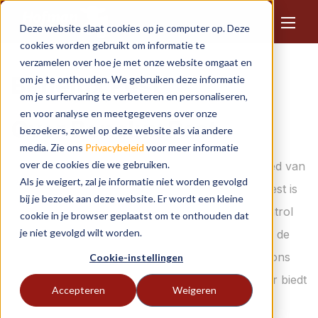
Deze website slaat cookies op je computer op. Deze
cookies worden gebruikt om informatie te
verzamelen over hoe je met onze website omgaat en
Benelux Pest
om je te onthouden. We gebruiken deze informatie
om je surfervaring te verbeteren en personaliseren,
en voor analyse en meetgegevens over onze
Over Benelux Pest
bezoekers, zowel op deze website als via andere
media. Zie ons
Privacybeleid
voor meer informatie
over de cookies die we gebruiken.
BENELUX PEST: dé vakbeurs bij uitstek op gebied van
Als je weigert, zal je informatie niet worden gevolgd
plaagdierpreventie en -bestrijding. De Benelux Pest is
bij je bezoek aan deze website. Er wordt een kleine
een niet te missen evenement voor alle Pest Control
cookie in je browser geplaatst om te onthouden dat
je niet gevolgd wilt worden.
Professionals die op de hoogte willen blijven van de
laatste nieuwe trends en ontwikkelingen binnen ons
Cookie-instellingen
vakgebied. Deze vakbeurs met internationale flair biedt
Accepteren
Weigeren
u de gelegenheid om collega-professionals,