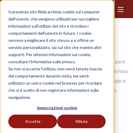
Il presente sito Web archivia cookie sul computer
dell'utente, che vengono utilizzati per raccogliere
informazioni sull'utilizzo del sito e ricordare i
comportamenti dell'utente in futuro. I cookie
servono a migliorare il sito stesso e a offrire un
Notizie
servizio personalizzato, sia sul sito che tramite altri
supporti. Per ulteriori informazioni sui cookie,
Scopri le ultime novità in campo veterinario: soluzioni
consultare l'informativa sulla privacy.
Se non si accetta l'utilizzo, non verrà tenuta traccia
innovative e intuizioni importanti dal mondo dei farmaci
del comportamento durante visita, ma verrà
per animali. Resta informato sui nostri ultimi sviluppi e
utilizzato un unico cookie nel browser per ricordare
sui prodotti rivoluzionari, perché la salute dei tuoi
che si è scelto di non registrare informazioni sulla
navigazione.
animali è la nostra priorità.
Impostazioni cookie
Tutto
Accetta
Rifiuta